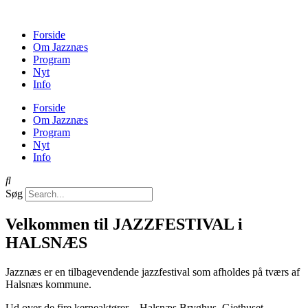
Forside
Om Jazznæs
Program
Nyt
Info
Forside
Om Jazznæs
Program
Nyt
Info
Søg
Velkommen til JAZZFESTIVAL i
HALSNÆS
Jazznæs er en tilbagevendende jazzfestival som afholdes på tværs af
Halsnæs kommune.
Ud over de fire kerneaktører – Halsnæs Bryghus, Gjethuset,