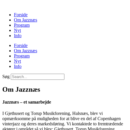
Forside
Om Jazznæs
Program
Nyt
Info
Forside
Om Jazznæs
Program
Nyt
Info
Søg
Om Jazznæs
Jazznæs – et samarbejde
I Gjethusert og Torup Musikforening, Halsnæs, blev vi
opmærksomme på muligheden for at blive en del af Copenhagen
vinterjazz og deres markedsføring. Vi kontaktede to fremtrædende
aktører i området så vi blev: Gjethusert, Torup Musikforening,