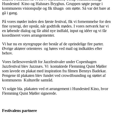
Hundested Kino og Halsnæs Bryghus. Gruppen søgte penge i
kommunens visionspulje og fik tilsagn om støtte. Så var det bare at
gå i gang.
På vores møder inden den første festival, fik vi fornemmelse for den
fine synergi, der opstår, når godtfolk mødes. I vores netværk har vi
en løbende dialog og får altid nye indfald, input og idéer og vi får
koordineret vores arrangementer.
Vi har nu en styregruppe der består af de oprindelige fire parter.
Øvrige aktører orienteres og høres ved mail og indkaldes efter
behov.
Vores fællesoverskrift for Jazzfestivaler under Copenhagen
Jazzfestival blev Jazznæs. Vi kontaktede Flemming Quist Møller
som lavede en plakat med inspiration fra filmen Bennys Badekar.
Pengene til plakaten blev fundet ved crowdfounding og støttet af
kommunens Kulturelle samråd.
Vi solgte bla. plakaten ved et arrangement i Hundested Kino, hvor
Flemming Quist Møller signerede.
Festivalens partnere