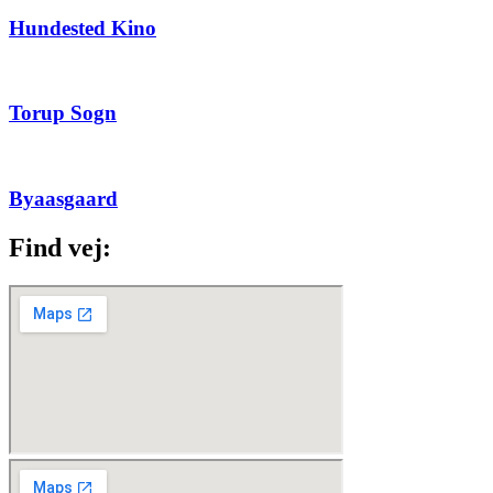
Hundested Kino
Torup Sogn
Byaasgaard
Find vej: