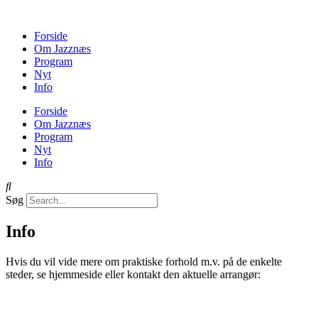
Forside
Om Jazznæs
Program
Nyt
Info
Forside
Om Jazznæs
Program
Nyt
Info
Søg
Info
Hvis du vil vide mere om praktiske forhold m.v. på de enkelte
steder, se hjemmeside eller kontakt den aktuelle arrangør: