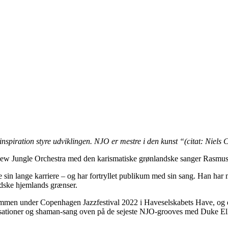
 inspiration styre udviklingen. NJO er mestre i den kunst “(citat: Niels 
 New Jungle Orchestra med den karismatiske grønlandske sanger Rasmus 
 sin lange karriere – og har fortryllet publikum med sin sang. Han har
andske hjemlands grænser.
mmen under Copenhagen Jazzfestival 2022 i Haveselskabets Have, og de
ationer og shaman-sang oven på de sejeste NJO-grooves med Duke Elli