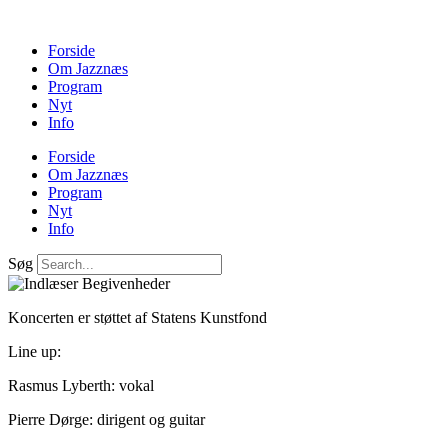
Forside
Om Jazznæs
Program
Nyt
Info
Forside
Om Jazznæs
Program
Nyt
Info
Søg
Koncerten er støttet af Statens Kunstfond
Line up:
Rasmus Lyberth: vokal
Pierre Dørge: dirigent og guitar