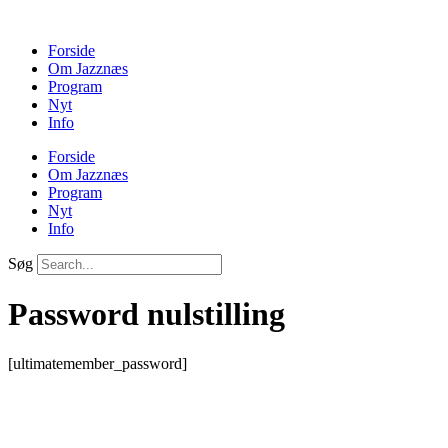
Forside
Om Jazznæs
Program
Nyt
Info
Forside
Om Jazznæs
Program
Nyt
Info
Søg
Password nulstilling
[ultimatemember_password]