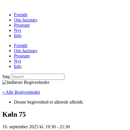
Forside
Om Jazznæs
Program
Nyt
Info
Forside
Om Jazznæs
Program
Nyt
Info
Søg
« Alle Begivenheder
Denne begivenhed er allerede afholdt.
Køln 75
10. september 2025 kl. 19:30
-
21:30