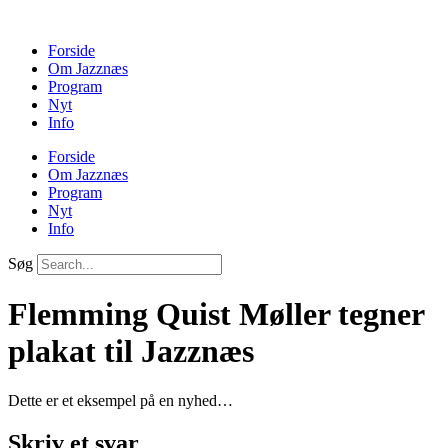
Forside
Om Jazznæs
Program
Nyt
Info
Forside
Om Jazznæs
Program
Nyt
Info
Søg
Flemming Quist Møller tegner
plakat til Jazznæs
Dette er et eksempel på en nyhed…
Skriv et svar