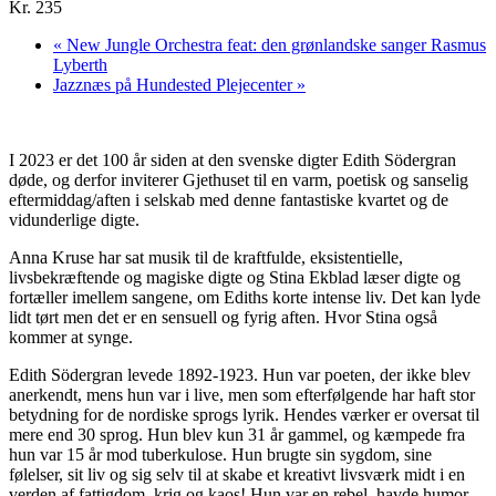
Kr. 235
«
New Jungle Orchestra feat: den grønlandske sanger Rasmus
Lyberth
Jazznæs på Hundested Plejecenter
»
I 2023 er det 100 år siden at den svenske digter Edith Södergran
døde, og derfor inviterer Gjethuset til en varm, poetisk og sanselig
eftermiddag/aften i selskab med denne fantastiske kvartet og de
vidunderlige digte.
Anna Kruse har sat musik til de kraftfulde, eksistentielle,
livsbekræftende og magiske digte og Stina Ekblad læser digte og
fortæller imellem sangene, om Ediths korte intense liv. Det kan lyde
lidt tørt men det er en sensuell og fyrig aften. Hvor Stina også
kommer at synge.
Edith Södergran levede 1892-1923. Hun var poeten, der ikke blev
anerkendt, mens hun var i live, men som efterfølgende har haft stor
betydning for de nordiske sprogs lyrik. Hendes værker er oversat til
mere end 30 sprog. Hun blev kun 31 år gammel, og kæmpede fra
hun var 15 år mod tuberkulose. Hun brugte sin sygdom, sine
følelser, sit liv og sig selv til at skabe et kreativt livsværk midt i en
verden af fattigdom, krig og kaos! Hun var en rebel, havde humor,