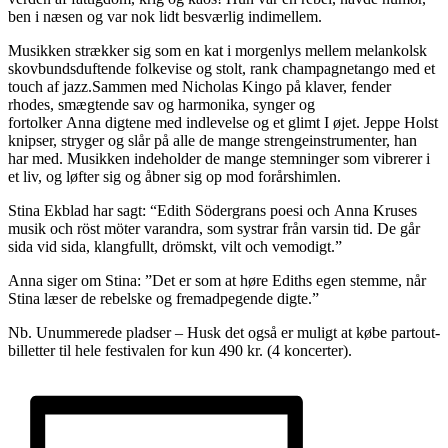
ben i næsen og var nok lidt besværlig indimellem.
Musikken strækker sig som en kat i morgenlys mellem melankolsk
skovbundsduftende folkevise og stolt, rank champagnetango med et
touch af jazz.Sammen med Nicholas Kingo på klaver, fender
rhodes, smægtende sav og harmonika, synger og
fortolker Anna digtene med indlevelse og et glimt I øjet. Jeppe Holst
knipser, stryger og slår på alle de mange strengeinstrumenter, han
har med. Musikken indeholder de mange stemninger som vibrerer i
et liv, og løfter sig og åbner sig op mod forårshimlen.
Stina Ekblad har sagt: “Edith Södergrans poesi och Anna Kruses
musik och röst möter varandra, som systrar från varsin tid. De går
sida vid sida, klangfullt, drömskt, vilt och vemodigt.”
Anna siger om Stina: ”Det er som at høre Ediths egen stemme, når
Stina læser de rebelske og fremadpegende digte.”
Nb. Unummerede pladser – Husk det også er muligt at købe partout-
billetter til hele festivalen for kun 490 kr. (4 koncerter).