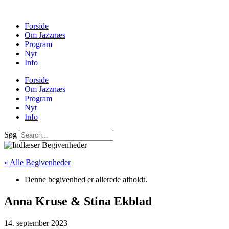
Forside
Om Jazznæs
Program
Nyt
Info
Forside
Om Jazznæs
Program
Nyt
Info
Søg
« Alle Begivenheder
Denne begivenhed er allerede afholdt.
Anna Kruse & Stina Ekblad
14. september 2023