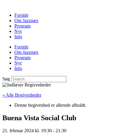
Forside
Om Jazznæs
Program
Nyt
Info
Forside
Om Jazznæs
Program
Nyt
Info
Søg
« Alle Begivenheder
Denne begivenhed er allerede afholdt.
Buena Vista Social Club
21. februar 2024 kl. 19:30
-
21:30