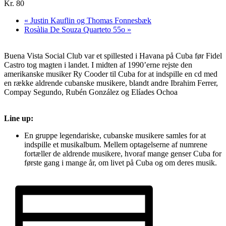
Kr. 80
«
Justin Kauflin og Thomas Fonnesbæk
Rosàlia De Souza Quarteto 55o
»
Buena Vista Social Club var et spillested i Havana på Cuba før Fidel
Castro tog magten i landet. I midten af 1990’erne rejste den
amerikanske musiker Ry Cooder til Cuba for at indspille en cd med
en række aldrende cubanske musikere, blandt andre Ibrahim Ferrer,
Compay Segundo, Rubén González og Elíades Ochoa
Line up:
En gruppe legendariske, cubanske musikere samles for at
indspille et musikalbum. Mellem optagelserne af numrene
fortæller de aldrende musikere, hvoraf mange genser Cuba for
første gang i mange år, om livet på Cuba og om deres musik.