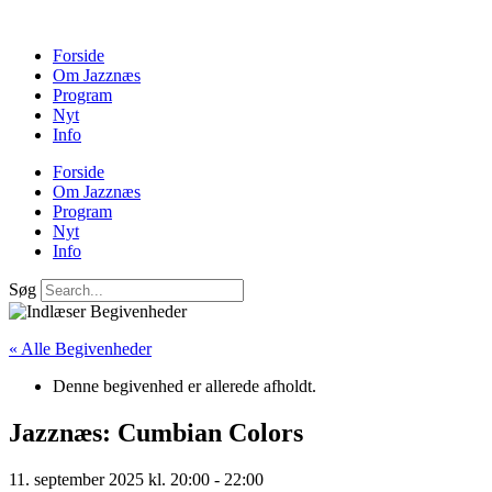
Forside
Om Jazznæs
Program
Nyt
Info
Forside
Om Jazznæs
Program
Nyt
Info
Søg
« Alle Begivenheder
Denne begivenhed er allerede afholdt.
Jazznæs: Cumbian Colors
11. september 2025 kl. 20:00
-
22:00