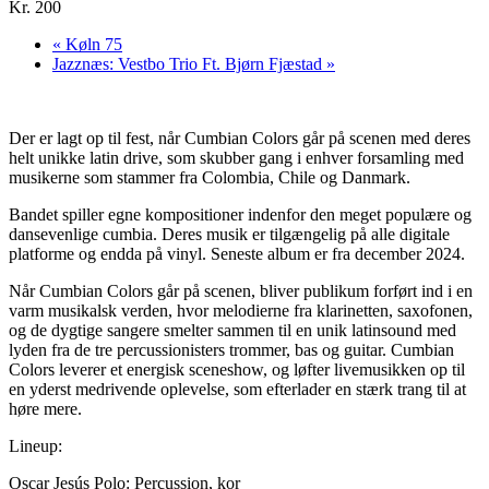
Kr. 200
«
Køln 75
Jazznæs: Vestbo Trio Ft. Bjørn Fjæstad
»
Der er lagt op til fest, når Cumbian Colors går på scenen med deres
helt unikke latin drive, som skubber gang i enhver forsamling med
musikerne som stammer fra Colombia, Chile og Danmark.
Bandet spiller egne kompositioner indenfor den meget populære og
dansevenlige cumbia. Deres musik er tilgængelig på alle digitale
platforme og endda på vinyl. Seneste album er fra december 2024.
Når Cumbian Colors går på scenen, bliver publikum forført ind i en
varm musikalsk verden, hvor melodierne fra klarinetten, saxofonen,
og de dygtige sangere smelter sammen til en unik latinsound med
lyden fra de tre percussionisters trommer, bas og guitar. Cumbian
Colors leverer et energisk sceneshow, og løfter livemusikken op til
en yderst medrivende oplevelse, som efterlader en stærk trang til at
høre mere.
Lineup:
Oscar Jesús Polo: Percussion, kor