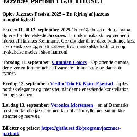
Jazznæs Partout i GJETHUSET
Oplev Jazznæs Festival 2025 – En fejring af jazzens
mangfoldighed!
Fra den
11. til 13. september 2025
åbner Gjethuset endnu engang
dørene for den elskede
Jazznæs.
En unik musikalsk begivenhed i
hjertet af Halsnæs Kommune. Gør dig klar til tre dage fyldt med jazz
i verdensklasse og en atmosfære, hvor musikalske traditioner og
nyskabelse mødes i skøn harmoni.
Torsdag 11. september:
Cumbian Colors
– Opløftende cumbia,
der giver en fornemmelse af varmere himmelstrøg og dansable
rytmer.
Fredag 12. september:
Vestbo Trio Ft. Bjørn Fjæstad
– oplev
nordisk elegance og intensitet, når denne enestående konstellation
indtager scenen.
Lørdag 13. september:
Veronica Mortensen
– en af Danmarks
mest anerkendte jazzstemmer, klar til at fortrylle med sin unikke
stemme og nærvær.
Billetter og priser:
https://gjethuset.dk/program/jazznaes-
partout/