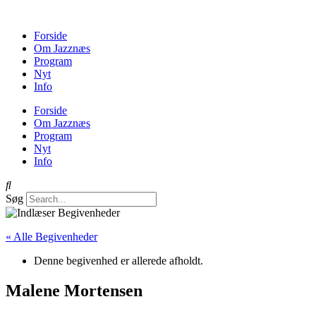
Forside
Om Jazznæs
Program
Nyt
Info
Forside
Om Jazznæs
Program
Nyt
Info
Søg
« Alle Begivenheder
Denne begivenhed er allerede afholdt.
Malene Mortensen