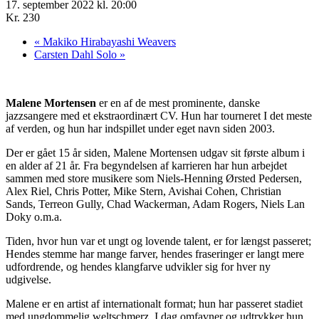
17. september 2022 kl. 20:00
Kr. 230
«
Makiko Hirabayashi Weavers
Carsten Dahl Solo
»
Malene Mortensen
er en af de mest prominente, danske
jazzsangere med et ekstraordinært CV. Hun har tourneret I det meste
af verden, og hun har indspillet under eget navn siden 2003.
Der er gået 15 år siden, Malene Mortensen udgav sit første album i
en alder af 21 år. Fra begyndelsen af karrieren har hun arbejdet
sammen med store musikere som Niels-Henning Ørsted Pedersen,
Alex Riel, Chris Potter, Mike Stern, Avishai Cohen, Christian
Sands, Terreon Gully, Chad Wackerman, Adam Rogers, Niels Lan
Doky o.m.a.
Tiden, hvor hun var et ungt og lovende talent, er for længst passeret;
Hendes stemme har mange farver, hendes fraseringer er langt mere
udfordrende, og hendes klangfarve udvikler sig for hver ny
udgivelse.
Malene er en artist af internationalt format; hun har passeret stadiet
med ungdommelig weltschmerz. I dag omfavner og udtrykker hun