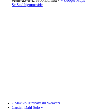
Frederiksværk
,
3300
Danmark
+ Google Maps
Se Sted hjemmeside
«
Makiko Hirabayashi Weavers
Carsten Dahl Solo
»