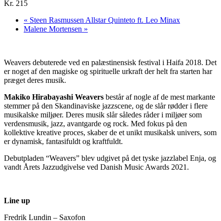
Kr. 215
«
Steen Rasmussen Allstar Quinteto ft. Leo Minax
Malene Mortensen
»
Weavers debuterede ved en palæstinensisk festival i Haifa 2018. Det
er noget af den magiske og spirituelle urkraft der helt fra starten har
præget deres musik.
Makiko Hirabayashi Weavers
består af nogle af de mest markante
stemmer på den Skandinaviske jazzscene, og de slår rødder i flere
musikalske miljøer. Deres musik slår således råder i miljøer som
verdensmusik, jazz, avantgarde og rock. Med fokus på den
kollektive kreative proces, skaber de et unikt musikalsk univers, som
er dynamisk, fantasifuldt og kraftfuldt.
Debutpladen “Weavers” blev udgivet på det tyske jazzlabel Enja, og
vandt Årets Jazzudgivelse ved Danish Music Awards 2021.
Line up
Fredrik Lundin – Saxofon