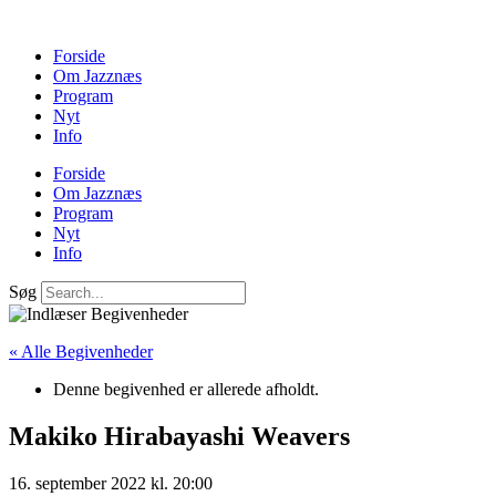
Forside
Om Jazznæs
Program
Nyt
Info
Forside
Om Jazznæs
Program
Nyt
Info
Søg
« Alle Begivenheder
Denne begivenhed er allerede afholdt.
Makiko Hirabayashi Weavers
16. september 2022 kl. 20:00