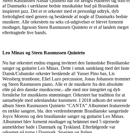
Steen Rasmussen Allstar Quinteto har for længst etableret sig som et
af Danmarks i særklasse bedste musikalske bud på Brasiliansk
inspireret jazz. Det er et orkester med et personligt udtryk, dyb
fortrolighed med genren og bestående af nogle af Danmarks bedste
musikere. Alle orkestrets nu seks cd-udgivelser er blevet fornemt
modtaget, ligesom Steen Rasmussen Quinteto er et af landets meget
eftertragtede live bands.
Leo Minax og Steen Rasmussen Quinteto
Nu har orkestret endnu engang inviteret den fantastiske Brasilianske
sanger og guitarist Leo Minax. Dette i smuk samklang med det faste
Dansk/Cubanske orkester bestående af: Yasser Pino bas, Lis
Wessberg trombone, Eliel Lazo percussion, Jonas Johansen trommer
og Steen Rasmussen piano. Alle er de musikere fra den absolutte
elite på den danske musikscene,- alle med stor integritet og dyb
forståelse for musikkens strømninger. Orkestret har tradition for at
samarbejde med udenlandske kunstnere. I 2018 udkom det seneste
album Steen Rasmussen Quinteto “CANTA” Albummet featurerede
en række sangere, bla. den verdensberømte Brasilianske sangerinde
Joyce Moreno og den brasilianske sanger og guitarist Leo Minax.
Albummet blev fornemt modtaget og belønnet med 5 stjernede
anmeldelser bade i Danmark og Tyskland. Efterfølgende var
orkestret på turne i Danmark, Spanien og Italien.