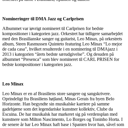
Nomineringer til DMA Jazz og Carlprisen
Albummet var iøvrigt nomineret til Carlprisen for bedste
kompositioner i kategorien jazz. Orkestret har tidligere samarbejdet
med den Brasilianske sanger og guitarist, Leo Minax, på orkestrets
album, Steen Rasmussen Quinteto featuring Leo Minax “Lo mejor
de cada casa”, hvilket resulterede i en nominering til DMAjazz i
2013 i kategorien “årets bedste særudgivelse”. Og desuden på
albummet “Presenca” som blev nomineret til CARL PRISEN for
bedste kompositioner i kategorien jazz.
Leo Minax
Leo Minax er en af Brasiliens store sangere og sangskrivere.
Oprindeligt fra Brasiliens højland, Minas Gerais fra byen Belo
Horizonte. Han begyndte sin musikalske karriere på samme
gadehjørne som det legendariske kunstner kollektiv, Clube da
Escuina. De har musikalsk har markeret sig på verdensplan med
kunstnere som Milton Nascimento, Lo Borges og Toninho Horta. I
de senere år har Leo Minax haft base i Spanien hvor han, såvel som