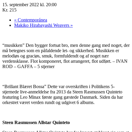
15. september 2022 kl. 20:00
Kr. 215
«
Contemporánea
Makiko Hirabayashi Weavers
»
“musikken” Den bygger fortsat bro, men denne gang med noget, der
må betegnes som en påfaldende let- og sikkerhed. Musikken er
melodiøs og graciøs, smuk, formfuldendt og af noget nær
verdensklasse. Flot komponeret, flot arrangeret, flot udført. – IVAN
ROD – GAFFA – 5 stjerner
“Brillant Blæret Bossa” Dette var overskriften i Politikens 5-
stjernede live-anmeldelse fra 2013 da Steen Rasmussen Quinteto
featuring Leo Minax første gang gæstede Danmark. Siden da har
orkestret været verden rundt og udgivet 6 albums.
Steen Rasmussen Allstar Quinteto