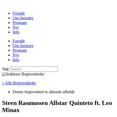
Forside
Om Jazznæs
Program
Nyt
Info
Forside
Om Jazznæs
Program
Nyt
Info
Søg
« Alle Begivenheder
Denne begivenhed er allerede afholdt.
Steen Rasmussen Allstar Quinteto ft. Leo
Minax